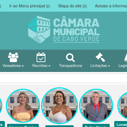
Ir ao Menu principal
Mapa do site
Acesso a inform
]
[2]
[3]
Vereadores
Reuniões
Transparência
Licitações
Legi
za
Lucas