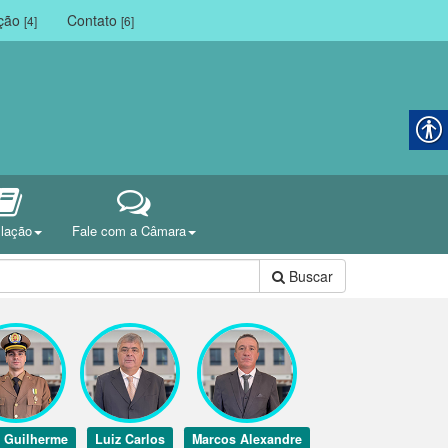
ação
Contato
[4]
[6]
slação
Fale com a Câmara
Buscar
 Guilherme
Luiz Carlos
Marcos Alexandre