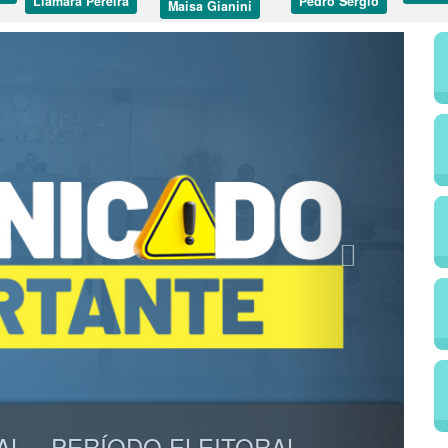
Liamara Pereira
Pedro Sérgio
Maisa Gianini
Next
AL – PERÍODO ELEITORAL