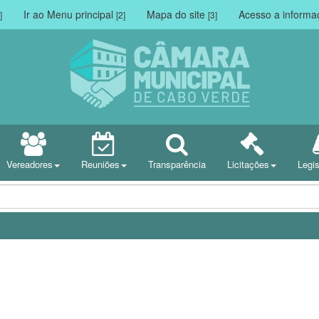
Ir ao Menu principal
Mapa do site
Acesso a inform
]
[2]
[3]
Vereadores
Reuniões
Transparência
Licitações
Legi