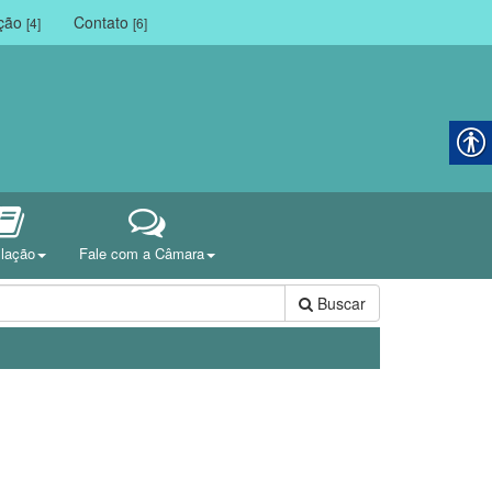
ação
Contato
[4]
[6]
slação
Fale com a Câmara
Buscar