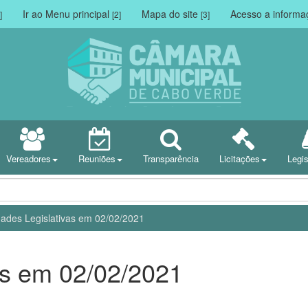
Ir ao Menu principal
Mapa do site
Acesso a inform
]
[2]
[3]
Vereadores
Reuniões
Transparência
Licitações
Legi
dades Legislativas em 02/02/2021
vas em 02/02/2021