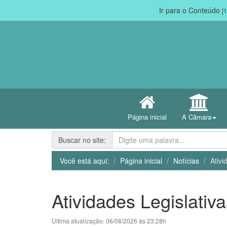
Ir para o Conteúdo
[1
Página inicial
A Câmara
Buscar no site:
Você está aqui:
Página inicial
Notícias
Ativi
Atividades Legislati
Última atualização: 06/08/2026 às 23:28h