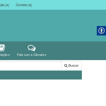
ação
Contato
[4]
[6]
slação
Fale com a Câmara
Buscar