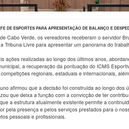
HEFE DE ESPORTES PARA APRESENTAÇÃO DE BALANÇO E DESPE
de Cabo Verde, os vereadores receberam o servidor Bru
 a Tribuna Livre para apresentar um panorama do trabal
is ações realizadas ao longo dos últimos anos, abordand
 municipal, a recuperação da pontuação do ICMS Esport
m competições regionais, estaduais e internacionais, al
uno afirmou que a decisão foi construída ao longo dos ú
atizou que deixa a função com a convicção de ter contrib
que a estrutura atualmente existente permite a continui
or pela presença e pelos serviços prestados para o no
os pessoais e profissionais.