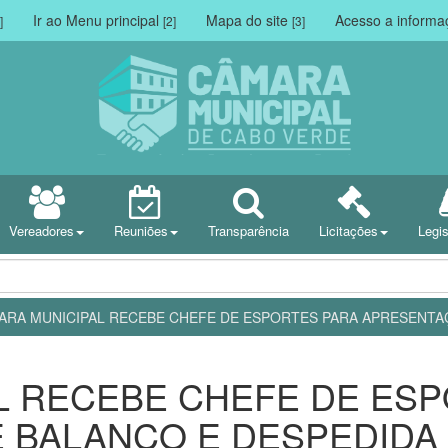
Ir ao Menu principal
Mapa do site
Acesso a inform
]
[2]
[3]
Vereadores
Reuniões
Transparência
Licitações
Legi
ARA MUNICIPAL RECEBE CHEFE DE ESPORTES PARA APRESENTA
L RECEBE CHEFE DE ES
 BALANÇO E DESPEDIDA