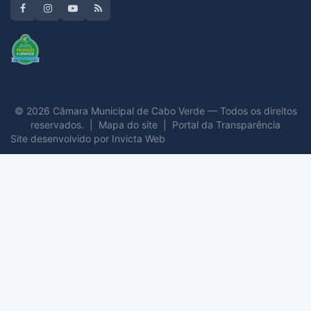
© 2026 Câmara Municipal de Cabo Verde — Todos os direitos
reservados. |
Mapa do site
|
Portal da Transparência
Site desenvolvido por
Invicta Web