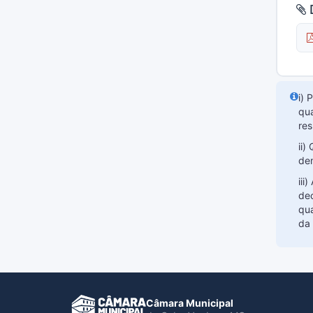
D
i) 
qua
res
ii)
dem
iii
dec
qua
da 
Câmara Municipal