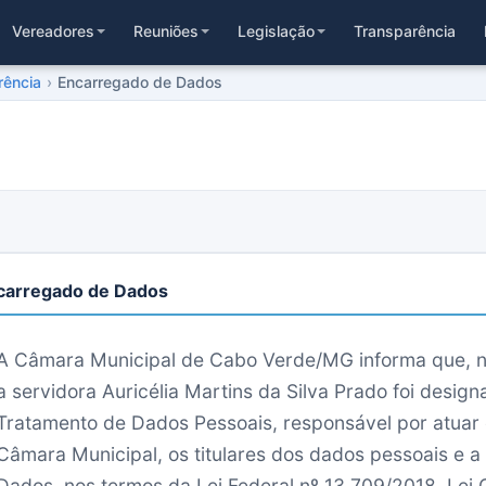
Vereadores
Reuniões
Legislação
Transparência
rência
›
Encarregado de Dados
carregado de Dados
A Câmara Municipal de Cabo Verde/MG informa que, n
a servidora Auricélia Martins da Silva Prado foi desi
Tratamento de Dados Pessoais, responsável por atuar
Câmara Municipal, os titulares dos dados pessoais e a
Dados, nos termos da Lei Federal nº 13.709/2018, Lei